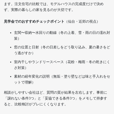
ます。注文住宅の比較では、モデルハウスの完成度だけで決め
ず、実際の暮らしの家を見るのが大切です。
見学会でのおすすめチェックポイント
（仙台・近郊の視点）
玄関〜収納〜水回りの動線（冬の上着、雪・雨の日の濡れ対
策）
窓の位置と日射（冬の日差しをどう取り込み、夏の暑さをど
う逃がすか）
室内干しやランドリースペース（花粉・梅雨・冬の乾きにく
さ対策）
素材の経年変化の説明（無垢・塗り壁などは味と手入れをセ
ットで理解）
相談がしやすい会社ほど、質問の質が結果を左右します。事前に
「譲れない条件3つ」と「妥協できる条件3つ」をメモして持参す
ると、比較検討がブレにくくなります。