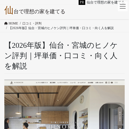
PR
仙台で理想の家を建てる
仙
コ
ナ
台で理想の家を建てる
ン
ビ
テ
ゲ
HOME
口コミ・評判
ン
ー
【2026年版】仙台・宮城のヒノケン評判｜坪単価・口コミ・向く人を解説
ツ
シ
へ
ョ
【2026年版】仙台・宮城のヒノケ
ス
ン
キ
に
ン評判｜坪単価・口コミ・向く人
ッ
移
プ
動
を解説