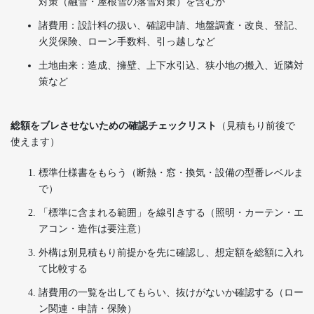
対策（融雪・屋根雪の落雪対策）を含むか
諸費用：設計料の扱い、確認申請、地盤調査・改良、登記、
火災保険、ローン手数料、引っ越しなど
土地由来：造成、擁壁、上下水引込、狭小地の搬入、近隣対
策など
総額をブレさせないための確認チェックリスト
（見積もり前後で
使えます）
標準仕様書をもらう（断熱・窓・換気・設備の型番レベルま
で）
「標準に含まれる範囲」を線引きする（照明・カーテン・エ
アコン・造作は要注意）
外構は別見積もり前提かを先に確認し、想定額を総額に入れ
て比較する
諸費用の一覧を出してもらい、抜けがないか確認する（ロー
ン関連・申請・保険）