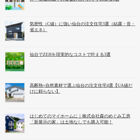
気密性（C値）に強い仙台の注文住宅3選（結露・音・
省エネ）
仙台でZEHを現実的なコストで叶える3選
高断熱×自然素材で選ぶ仙台の注文住宅4選【UA値だ
けに頼らない】
はじめてのマイホームに｜株式会社森のめぐみ工房
「新展示の家」は土地なしでも購入可能！