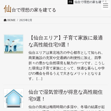
PR
仙台で理想の家を建てる
仙
コ
ナ
台で理想の家を建てる
ン
ビ
テ
ゲ
HOME
2025年2月
ン
ー
ツ
シ
へ
ョ
【仙台エリア】子育て家族に最適
ス
ン
キ
に
な高性能住宅9選！
ッ
移
仙台エリアは東北地方の中心都市として知られ、
プ
動
商業施設の充実や交通網の利便性に加え、四季
折々の豊かな自然環境も魅力の一つです。こうし
た環境は子育て家族にとって、快適な暮らしや学
びの機会を得るうえで大きなメリットとなりま
す。 […]
仙台で湿気管理が得意な高性能住
宅9選！
仙台の気候は梅雨時期の多湿や、冬場の結露が起