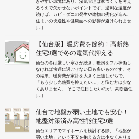
きやすい環境にあり、湿気管理は家づくりを考え
るうえで欠かせないポイントです。過剰な湿度が
続けば、カビ・ダニの発生や建物の劣化が進み、
住まいの快適性や健康面への影響が避けられませ
[…]
【仙台版】暖房費を節約！高断熱
住宅9選で冬の電気代抑える
仙台の冬は厳しい寒さが続き、暖房をフル稼働し
なければ快適に過ごせない日も多いものです。そ
の結果、暖房費が家計を大きく圧迫しがちで、
「もう少し光熱費を抑えたい…」と悩む方は少な
くありません。 そこで注目したいのが、高断熱住
[…]
仙台で地盤が弱い土地でも安心！
地盤対策済み高性能住宅9選
仙台エリアでマイホームを検討する際、「地盤が
弱い土地」という不安を抱える方は少なくありま