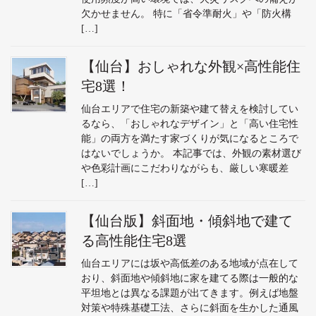
欠かせません。 特に「省令準耐火」や「防火構
[…]
【仙台】おしゃれな外観×高性能住
宅8選！
仙台エリアで住宅の新築や建て替えを検討してい
るなら、「おしゃれなデザイン」と「高い住宅性
能」の両方を満たす家づくりが気になるところで
はないでしょうか。 本記事では、外観の素材選び
や色彩計画にこだわりながらも、厳しい寒暖差
[…]
【仙台版】斜面地・傾斜地で建て
る高性能住宅8選
仙台エリアには坂や高低差のある地域が点在して
おり、斜面地や傾斜地に家を建てる際は一般的な
平坦地とは異なる課題が出てきます。例えば地盤
対策や特殊基礎工法、さらに斜面を生かした通風