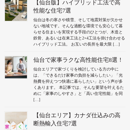
【仙台版】ハイブリッド工法で高
性能な住宅7選
仙台は冬の寒さや積雪、そして地震対策が欠かせ
ない地域です。そんな過酷な環境でも安心して暮
らせる住まいを実現する手段のひとつが、木造と
鉄骨、あるいは在来工法と2×4工法を掛け合わせる
ハイブリッド工法。 お互いの長所を最大限 […]
仙台で家事ラクな高性能住宅8選！
仙台エリアで家づくりを検討している方の中に
は、「できるだけ家事の負担を減らしたい」「光
熱費を抑えつつ快適に暮らしたい」という声が多
くあります。 本記事では、そんな要望を叶えるた
めに「家事のしやすさ」と「高い住宅性能」を同
[…]
【仙台エリア】カナダ仕込みの高
断熱輸入住宅7選