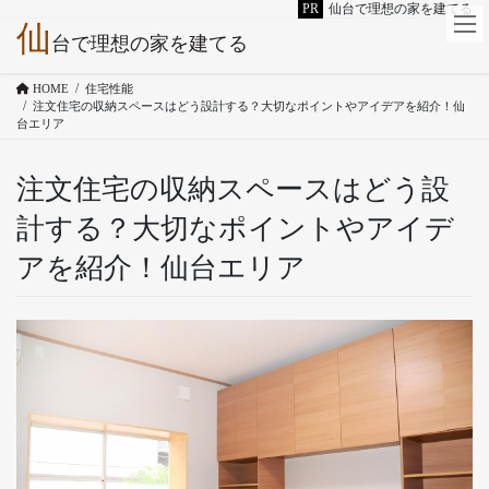
PR
仙台で理想の家を建てる
仙
コ
ナ
台で理想の家を建てる
ン
ビ
テ
ゲ
HOME
住宅性能
ン
ー
注文住宅の収納スペースはどう設計する？大切なポイントやアイデアを紹介！仙
ツ
シ
台エリア
へ
ョ
ス
ン
注文住宅の収納スペースはどう設
キ
に
ッ
移
計する？大切なポイントやアイデ
プ
動
アを紹介！仙台エリア