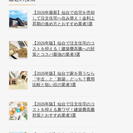
【2026年最新】仙台で自宅を売却
して注文住宅へ住み替え！金利上
昇期の進め方とおすすめ業者3選
【2026年版】仙台で注文住宅のコ
ストを抑える！建築費高騰への対
策とコスパ最強の業者3選
【2026年版】仙台で家を買うなら
「中古」と「新築」どっち？費用
比較と狙い目の業者3選
【2026年版】仙台で注文住宅のコ
ストを抑える裏ワザ！建築費高騰
対策とおすすめ業者3選