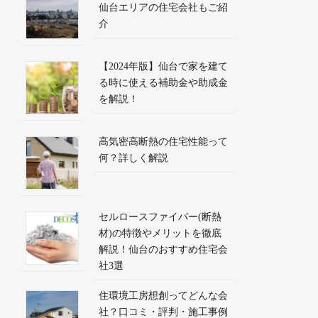
仙台エリアの住宅会社もご紹
介
【2024年版】仙台で家を建て
る時に使える補助金や助成金
を解説！
高気密高断熱の住宅性能って
何？詳しく解説
セルロースファイバー(断熱
材)の特徴やメリットを徹底
解説！仙台のおすすめ住宅会
社3選
住環境工房想創ってどんな会
社？口コミ・評判・施工事例