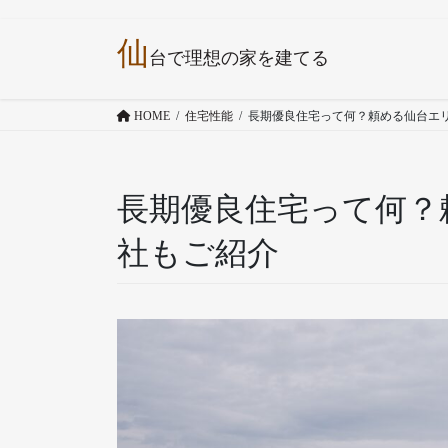
コ
ナ
仙
ン
ビ
台で理想の家を建てる
テ
ゲ
ン
ー
HOME
住宅性能
長期優良住宅って何？頼める仙台エ
ツ
シ
へ
ョ
ス
ン
キ
に
長期優良住宅って何？
ッ
移
社もご紹介
プ
動