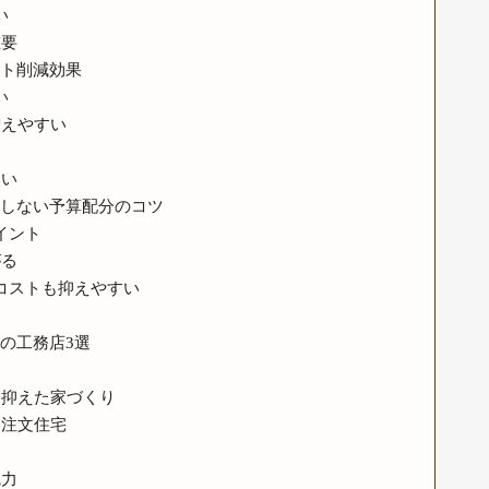
い
重要
ト削減効果
い
増えやすい
すい
しない予算配分のコツ
イント
がる
コストも抑えやすい
る
の工務店3選
を抑えた家づくり
い注文住宅
魅力