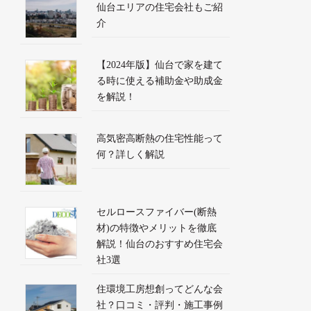
仙台エリアの住宅会社もご紹
介
【2024年版】仙台で家を建て
る時に使える補助金や助成金
を解説！
高気密高断熱の住宅性能って
何？詳しく解説
セルロースファイバー(断熱
材)の特徴やメリットを徹底
解説！仙台のおすすめ住宅会
社3選
住環境工房想創ってどんな会
社？口コミ・評判・施工事例