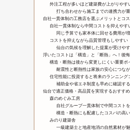
外注工程が多いほど建築費が上がりやす
打ち合わせから施工までの連携力が
自社一貫体制の工務店を選ぶメリットとコス
自社一貫体制なら中間コストを抑えやす
同じ予算でも家本体に回せる費用が
コストを抑えながら品質管理もしやすい
仙台の気候を理解した提案が受けや
浮いたコストは「構造」と「断熱」へ！後悔
構造・断熱は後から変更しにくい重要ポ
耐震性と断熱性は家族の安心につな
住宅性能に投資すると将来のランニング
補助金や省エネ制度も早めに確認す
仙台で適正価格・高品質を実現するおすすめ
森のめぐみ工房
自社グループ一貫体制で中間コスト
構造・断熱にも配慮したコスパの高
みのり建築舎
一級建築士と地産地消の自然素材が