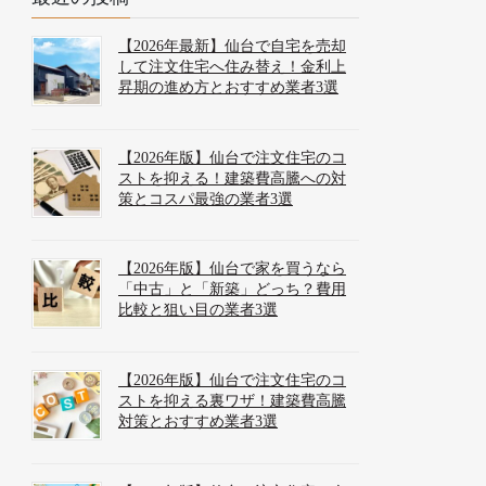
【2026年最新】仙台で自宅を売却
して注文住宅へ住み替え！金利上
昇期の進め方とおすすめ業者3選
【2026年版】仙台で注文住宅のコ
ストを抑える！建築費高騰への対
策とコスパ最強の業者3選
【2026年版】仙台で家を買うなら
「中古」と「新築」どっち？費用
比較と狙い目の業者3選
【2026年版】仙台で注文住宅のコ
ストを抑える裏ワザ！建築費高騰
対策とおすすめ業者3選