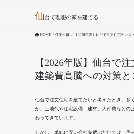
コ
ナ
仙
ン
ビ
台で理想の家を建てる
テ
ゲ
ン
ー
HOME
住宅性能
【2026年版】仙台で注文住宅のコ
ツ
シ
へ
ョ
ス
ン
キ
に
【2026年版】仙台で
ッ
移
建築費高騰への対策と
プ
動
仙台で注文住宅を建てたいと考えたとき、多
か。土地代や住宅設備、建材、人件費などの
わってきています。
しかし、単純に安い会社を選ぶだけでは、住