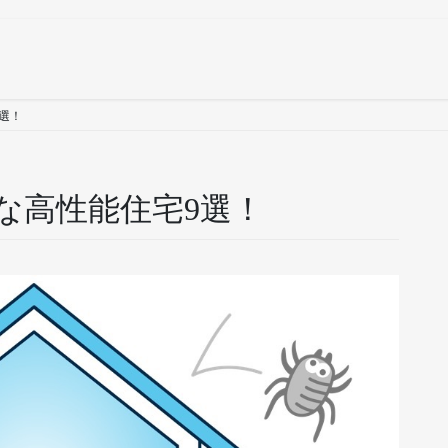
選！
な高性能住宅9選！