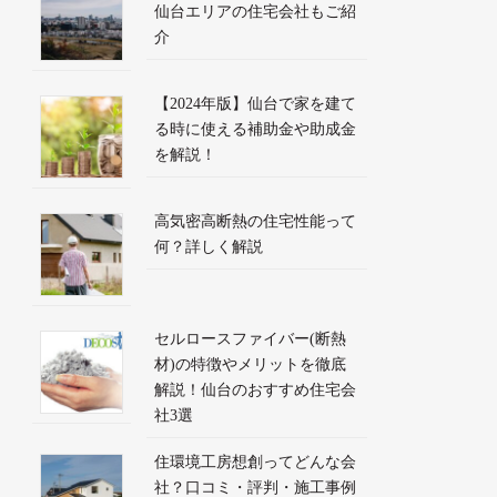
仙台エリアの住宅会社もご紹
介
【2024年版】仙台で家を建て
る時に使える補助金や助成金
を解説！
高気密高断熱の住宅性能って
何？詳しく解説
セルロースファイバー(断熱
材)の特徴やメリットを徹底
解説！仙台のおすすめ住宅会
社3選
住環境工房想創ってどんな会
社？口コミ・評判・施工事例