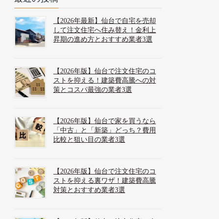
【2026年最新】仙台で自宅を売却
して注文住宅へ住み替え！金利上
昇期の進め方とおすすめ業者3選
【2026年版】仙台で注文住宅のコ
ストを抑える！建築費高騰への対
策とコスパ最強の業者3選
【2026年版】仙台で家を買うなら
「中古」と「新築」どっち？費用
比較と狙い目の業者3選
【2026年版】仙台で注文住宅のコ
ストを抑える裏ワザ！建築費高騰
対策とおすすめ業者3選