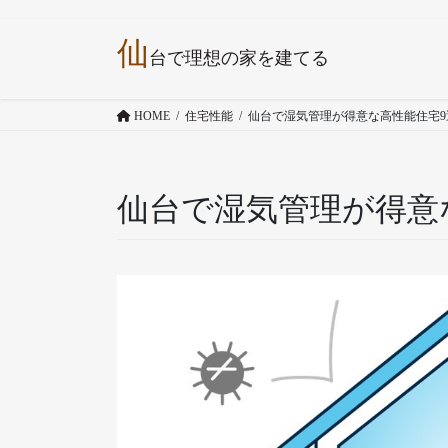
コ
ナ
仙
ン
ビ
台で理想の家を建てる
テ
ゲ
ン
ー
HOME
住宅性能
仙台で湿気管理が得意な高性能住宅9
ツ
シ
へ
ョ
ス
ン
キ
に
仙台で湿気管理が得意
ッ
移
プ
動