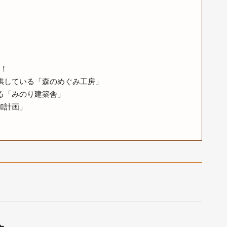
！
供している「森のめぐみ工房」
る「みのり建築舎」
加計画」