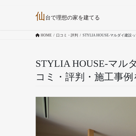
コ
ナ
仙
ン
ビ
台で理想の家を建てる
テ
ゲ
ン
ー
HOME
口コミ・評判
STYLIA HOUSE-マルダ
ツ
シ
へ
ョ
ス
ン
キ
に
STYLIA HOUSE
ッ
移
コミ・評判・施工事例
プ
動