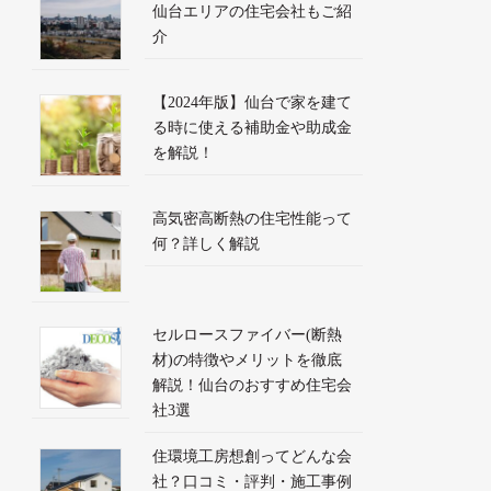
仙台エリアの住宅会社もご紹
介
【2024年版】仙台で家を建て
る時に使える補助金や助成金
を解説！
高気密高断熱の住宅性能って
何？詳しく解説
セルロースファイバー(断熱
材)の特徴やメリットを徹底
解説！仙台のおすすめ住宅会
社3選
住環境工房想創ってどんな会
社？口コミ・評判・施工事例