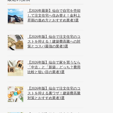
【2026年最新】仙台で自宅を売却
して注文住宅へ住み替え！金利上
昇期の進め方とおすすめ業者3選
【2026年版】仙台で注文住宅のコ
ストを抑える！建築費高騰への対
策とコスパ最強の業者3選
【2026年版】仙台で家を買うなら
「中古」と「新築」どっち？費用
比較と狙い目の業者3選
【2026年版】仙台で注文住宅のコ
ストを抑える裏ワザ！建築費高騰
対策とおすすめ業者3選